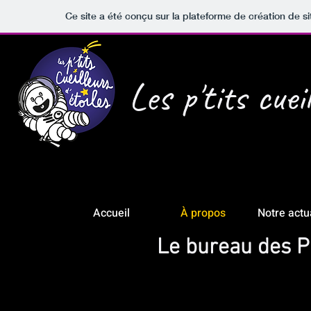
Ce site a été conçu sur la plateforme de création de si
Les p'tits cueil
Accueil
À propos
Notre actu
Le bureau des P't